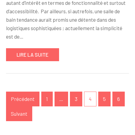
autant d’intérêt en termes de fonctionnalité et surtout
d’accessibilité. Par ailleurs, si autrefois, une salle de
bain tendance aurait promis une détente dans des
logistiques sophistiquées ; actuellement la simplicité
est de…
LIRE LA SUITE
Pagination
Précédent
1
…
3
4
5
6
des
publications
Suivant